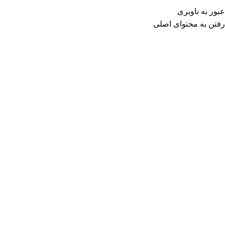
حه اصلی
درباره ما
تماس با ما
عبور به ناوبری
رفتن به محتوای اصلی
ارتمان
آموزش
داده های ژئوپورتال مکانی
تجهیزات
پروژه ها
اعضا
همکاری ب
اخبار
نشست مشترک موزه دانشگاه بیرجند و
مکان یار» برای توسعه فناوری‌های موزه
ارسال توسط
makanyarco
1404-07-17
در 1404-07-15
0